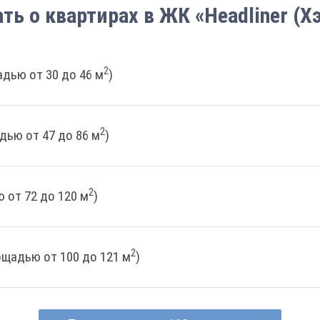
ать о квартирах в ЖК «Headliner (Х
2
дью от 30 до 46 м
)
2
дью от 47 до 86 м
)
2
 от 72 до 120 м
)
2
ощадью от 100 до 121 м
)