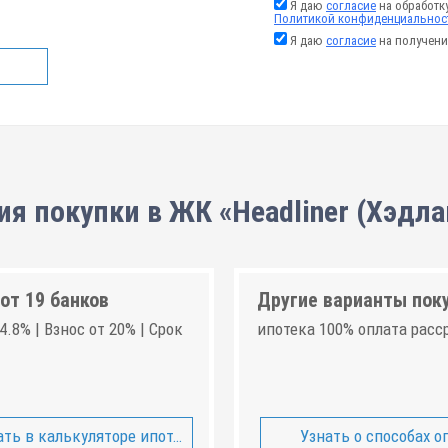
Я даю
согласие
на обработк
Политикой конфиденциальнос
Я даю
согласие
на получени
ия покупки в ЖК «Headliner (Хэдла
от 19 банков
Другие варианты пок
4.8% | Взнос от 20% | Срок
ипотека 100% оплата расс
ть в калькуляторе ипотеки
Узнать о способах о