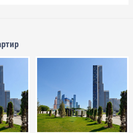
артир