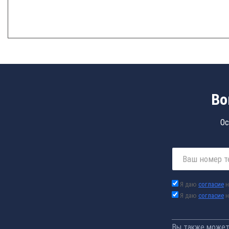
Во
Ос
Я даю
согласие
н
Я даю
согласие
н
Вы также можете