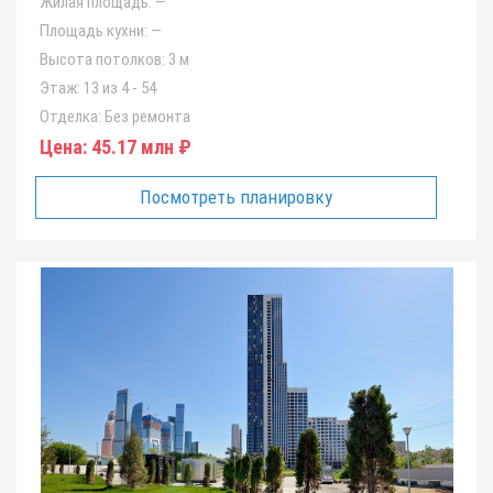
Жилая площадь:
—
Площадь кухни:
—
Высота потолков:
3 м
Этаж:
13 из 4 - 54
Отделка:
Без ремонта
Цена:
45.17 млн ₽
Посмотреть планировку