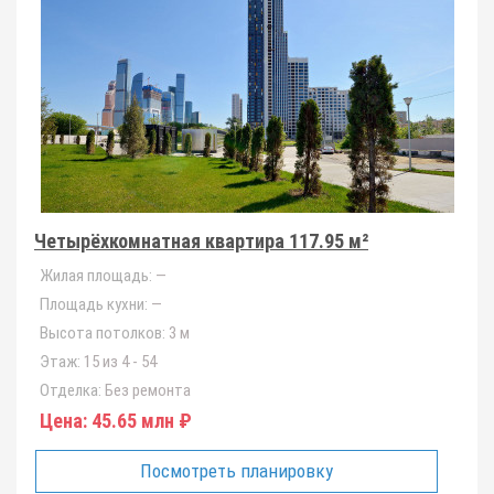
Четырёхкомнатная квартира 117.95 м²
Жилая площадь:
—
Площадь кухни:
—
Высота потолков:
3 м
Этаж:
15 из 4 - 54
Отделка:
Без ремонта
Цена:
45.65 млн ₽
Посмотреть планировку